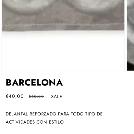
Abrir
Abri
elemento
ele
BARCELONA
multimedia
mul
1
2
en
en
una
€40,00
Precio
Precio
una
SALE
€60,00
ventana
ven
de
habitual
modal
mod
oferta
DELANTAL REFORZADO PARA TODO TIPO DE
ACTIVIDADES CON ESTILO